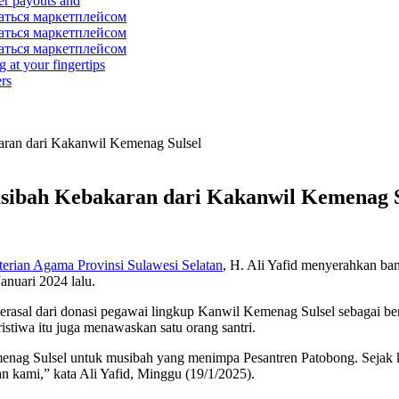
er payouts and
ваться маркетплейсом
ваться маркетплейсом
ваться маркетплейсом
 at your fingertips
rs
ran dari Kakanwil Kemenag Sulsel
sibah Kebakaran dari Kakanwil Kemenag S
erian Agama Provinsi Sulawesi Selatan
, H. Ali Yafid menyerahkan ba
nuari 2024 lalu.
 berasal dari donasi pegawai lingkup Kanwil Kemenag Sulsel sebagai 
stiwa itu juga menawaskan satu orang santri.
menag Sulsel untuk musibah yang menimpa Pesantren Patobong. Sejak 
n kami,” kata Ali Yafid, Minggu (19/1/2025).