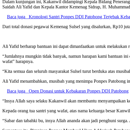
Dalam kunjungan ini, Kakanwil didampingi Kepala Bidang Peneranga
Saidah Ali Yafid dan Kepala Kantor Kemenag Sidrap, H. Muhammad
Baca juga
Kronologi Santri Ponpes DDI Patobong Terjebak Keb
Dari total donasi pegawai Kemenag Sulsel yang disalurkan, Rp10 jut
Ali Yafid berharap bantuan ini dapat dimanfaatkan untuk melakukan 
“Jumlahnya mungkin tidak banyak, namun harapan kami bantuan ini da
wafat” harapnya.
“Kita semua dan seluruh masyarakat Sulsel turut berduka atas musiba
Ali Yafid menambahkan, musibah yang menimpa Ponpes Patobong ini
Baca juga
Open Donasi untuk Kebakaran Ponpes DDI Patobong
“Insya Allah saya selaku Kakanwil akan membantu menyampaikan ke pu
Kepada orang tua santri yang wafat, atas nama keluarga besar Kanwi
“Sabar dan tabahki bu, insya Allah ananda akan jadi penghuni surga.