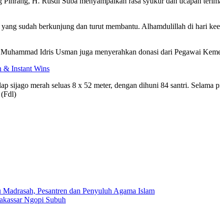
inrang, H. Rusdi Suba menyampaikan rasa syukur dan ucapan terima 
yang sudah berkunjung dan turut membantu. Alhamdulillah di hari kee
 Muhammad Idris Usman juga menyerahkan donasi dari Pegawai Kemen
 & Instant Wins
 sijago merah seluas 8 x 52 meter, dengan dihuni 84 santri. Selama p
 (Fdl)
u Madrasah, Pesantren dan Penyuluh Agama Islam
akassar Ngopi Subuh