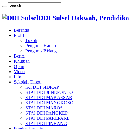
DDI Sulsel Dakwah, Pendidika
Beranda
Profil
Tokoh
Pengurus Harian
Pengurus Bidang
Berita
Khutbah
Opini
Video
Info
Sekolah Tinggi
IAI DDI SIDRAP
STAI DDI JENEPONTO
STAI DDI MAKASSAR
STAI DDI MANGKOSO
STAI DDI MAROS
STAI DDI PANGKEP
STAI DDI PAREPARE
STAI DDI PINRANG
Pondok Pesantren