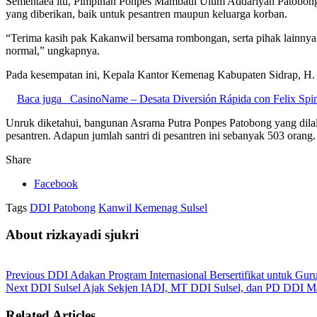
Sementaea itu, Pimpinan Ponpes Mambaul Ulum Addariyah Patobong P
yang diberikan, baik untuk pesantren maupun keluarga korban.
“Terima kasih pak Kakanwil bersama rombongan, serta pihak lainnya 
normal,” ungkapnya.
Pada kesempatan ini, Kepala Kantor Kemenag Kabupaten Sidrap, H.
Baca juga
CasinoName – Desata Diversión Rápida con Felix Spin
Unruk diketahui, bangunan Asrama Putra Ponpes Patobong yang dilalap
pesantren. Adapun jumlah santri di pesantren ini sebanyak 503 orang.
Share
Facebook
Tags
DDI Patobong
Kanwil Kemenag Sulsel
About rizkayadi sjukri
Previous
DDI Adakan Program Internasional Bersertifikat untuk Gur
Next
DDI Sulsel Ajak Sekjen IADI, MT DDI Sulsel, dan PD DDI M
Related Articles