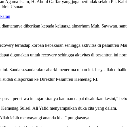
n Agama Islam, H. Abdul Gaffar yang juga bertindak selaku Plt. Ka
 Idris Usman.
akaran
a diantaranya diberikan kepada keluarga almarhum Muh. Sawwan, santr
recovery terhadap korban kebakaran sehingga aktivitas di pesantren M
pat digunakan untuk recovery sehingga aktivitas di pesantren ini norm
h ini. Saudara-saudaraku sabarki menerima ujuan ini. Insyaallah dibal
 sudah dilaporkan ke Direktur Pesantren Kemenag RI.
sat peristiwa ini agar kiranya bantuan dapat disalurkan kesini,” beb
l Kemenag Sulsel, Ali Yafid menyampaikan duka cita yang dalam.
 Allah lebih menyayangi ananda kita,” pungkasnya.