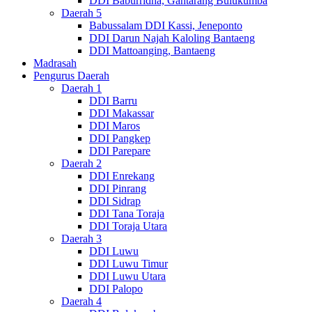
DDI Baburridha, Gantarang Bulukumba
Daerah 5
Babussalam DDI Kassi, Jeneponto
DDI Darun Najah Kaloling Bantaeng
DDI Mattoanging, Bantaeng
Madrasah
Pengurus Daerah
Daerah 1
DDI Barru
DDI Makassar
DDI Maros
DDI Pangkep
DDI Parepare
Daerah 2
DDI Enrekang
DDI Pinrang
DDI Sidrap
DDI Tana Toraja
DDI Toraja Utara
Daerah 3
DDI Luwu
DDI Luwu Timur
DDI Luwu Utara
DDI Palopo
Daerah 4