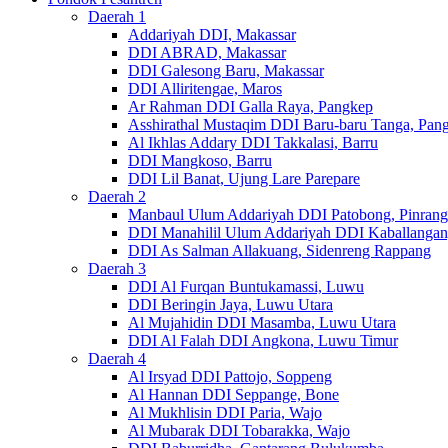
Daerah 1
Addariyah DDI, Makassar
DDI ABRAD, Makassar
DDI Galesong Baru, Makassar
DDI Alliritengae, Maros
Ar Rahman DDI Galla Raya, Pangkep
Asshirathal Mustaqim DDI Baru-baru Tanga, Pan
Al Ikhlas Addary DDI Takkalasi, Barru
DDI Mangkoso, Barru
DDI Lil Banat, Ujung Lare Parepare
Daerah 2
Manbaul Ulum Addariyah DDI Patobong, Pinrang
DDI Manahilil Ulum Addariyah DDI Kaballangan
DDI As Salman Allakuang, Sidenreng Rappang
Daerah 3
DDI Al Furqan Buntukamassi, Luwu
DDI Beringin Jaya, Luwu Utara
Al Mujahidin DDI Masamba, Luwu Utara
DDI Al Falah DDI Angkona, Luwu Timur
Daerah 4
Al Irsyad DDI Pattojo, Soppeng
Al Hannan DDI Seppange, Bone
Al Mukhlisin DDI Paria, Wajo
Al Mubarak DDI Tobarakka, Wajo