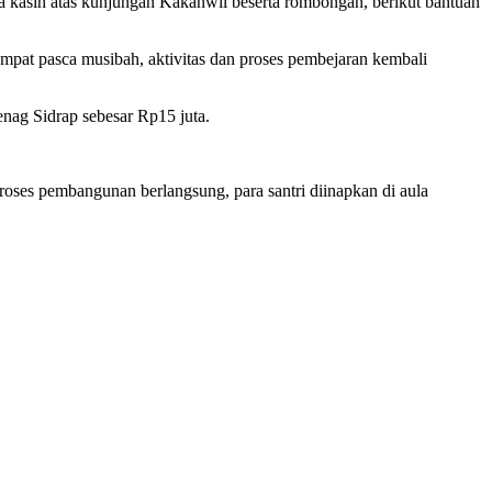
kasih atas kunjungan Kakanwil beserta rombongan, berikut bantuan
mpat pasca musibah, aktivitas dan proses pembejaran kembali
ag Sidrap sebesar Rp15 juta.
roses pembangunan berlangsung, para santri diinapkan di aula