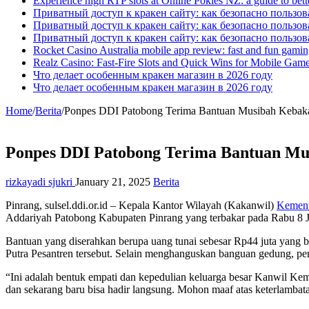
Experience high RTP slots at Online Pokies NZ: a guide to bett
Приватный доступ к кракен сайту: как безопасно пользо
Приватный доступ к кракен сайту: как безопасно пользо
Приватный доступ к кракен сайту: как безопасно пользо
Rocket Casino Australia mobile app review: fast and fun gaming
Realz Casino: Fast‑Fire Slots and Quick Wins for Mobile Game
Что делает особенным кракен магазин в 2026 году
Что делает особенным кракен магазин в 2026 году
Home
/
Berita
/
Ponpes DDI Patobong Terima Bantuan Musibah Kebaka
Ponpes DDI Patobong Terima Bantuan Mu
rizkayadi sjukri
January 21, 2025
Berita
Pinrang, sulsel.ddi.or.id – Kepala Kantor Wilayah (Kakanwil)
Kement
Addariyah Patobong Kabupaten Pinrang yang terbakar pada Rabu 8 Ja
Bantuan yang diserahkan berupa uang tunai sebesar Rp44 juta yang
Putra Pesantren tersebut. Selain menghanguskan banguan gedung, peri
“Ini adalah bentuk empati dan kepedulian keluarga besar Kanwil Ke
dan sekarang baru bisa hadir langsung. Mohon maaf atas keterlambata