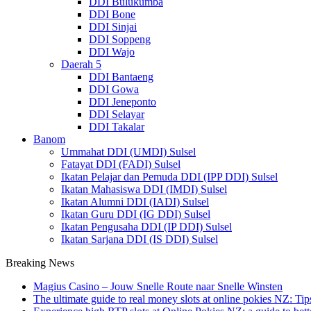
DDI Bulukumba
DDI Bone
DDI Sinjai
DDI Soppeng
DDI Wajo
Daerah 5
DDI Bantaeng
DDI Gowa
DDI Jeneponto
DDI Selayar
DDI Takalar
Banom
Ummahat DDI (UMDI) Sulsel
Fatayat DDI (FADI) Sulsel
Ikatan Pelajar dan Pemuda DDI (IPP DDI) Sulsel
Ikatan Mahasiswa DDI (IMDI) Sulsel
Ikatan Alumni DDI (IADI) Sulsel
Ikatan Guru DDI (IG DDI) Sulsel
Ikatan Pengusaha DDI (IP DDI) Sulsel
Ikatan Sarjana DDI (IS DDI) Sulsel
Breaking News
Magius Casino – Jouw Snelle Route naar Snelle Winsten
The ultimate guide to real money slots at online pokies NZ: Tip