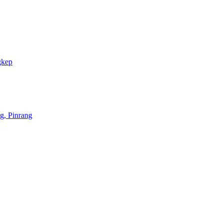
gkep
g, Pinrang