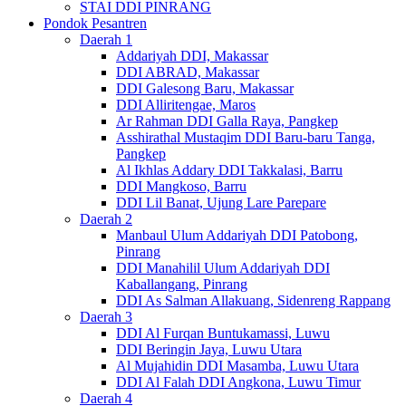
STAI DDI PINRANG
Pondok Pesantren
Daerah 1
Addariyah DDI, Makassar
DDI ABRAD, Makassar
DDI Galesong Baru, Makassar
DDI Alliritengae, Maros
Ar Rahman DDI Galla Raya, Pangkep
Asshirathal Mustaqim DDI Baru-baru Tanga,
Pangkep
Al Ikhlas Addary DDI Takkalasi, Barru
DDI Mangkoso, Barru
DDI Lil Banat, Ujung Lare Parepare
Daerah 2
Manbaul Ulum Addariyah DDI Patobong,
Pinrang
DDI Manahilil Ulum Addariyah DDI
Kaballangang, Pinrang
DDI As Salman Allakuang, Sidenreng Rappang
Daerah 3
DDI Al Furqan Buntukamassi, Luwu
DDI Beringin Jaya, Luwu Utara
Al Mujahidin DDI Masamba, Luwu Utara
DDI Al Falah DDI Angkona, Luwu Timur
Daerah 4