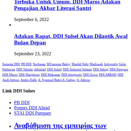
Terbuka Untuk Umum, DDI Maros Adakan
Pengajian Akbar Literasi Santri
September 6, 2022
Adakan Rapat, DDI Sulsel Akan Dilantik Awal
Bulan Depan
September 23, 2022
Semesta DDI
PB DDI
Nurhasan
MUammar Bakry
Maulid Nabi
Madrasah
Infografis
Gelar
Pahlawan
DDI Takalar
ddisulsel
DDI Sulsel
DDI Sulawesi Selatan
DDI Sidrap
DDI Parepare
DDI Maros
DDI Mangkoso
DDI Makassar
DDI Jeneponto
DDI Gowa
DDI ABRAD
DDI
Andi Aderus
Ambo Dalle
A. Syamsul Bahri A. Galigo
A. Aderus
Link DDI Sulses
PB DDI
Ponpes DDI Abrad
STAI DDI Parepare
Αναβάθμιση της εμπειρίας των