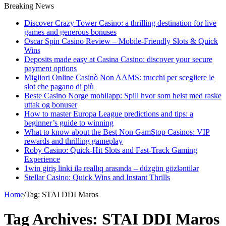
Breaking News
Discover Crazy Tower Casino: a thrilling destination for live
games and generous bonuses
Oscar Spin Casino Review – Mobile‑Friendly Slots & Quick
Wins
Deposits made easy at Casina Casino: discover your secure
payment options
Migliori Online Casinò Non AAMS: trucchi per scegliere le
slot che pagano di più
Beste Casino Norge mobilapp: Spill hvor som helst med raske
uttak og bonuser
How to master Europa League predictions and tips: a
beginner’s guide to winning
What to know about the Best Non GamStop Casinos: VIP
rewards and thrilling gameplay
Roby Casino: Quick‑Hit Slots and Fast‑Track Gaming
Experience
1win giriş linki ilə reallıq arasında – düzgün gözləntilər
Stellar Casino: Quick Wins and Instant Thrills
Home
/
Tag:
STAI DDI Maros
Tag Archives:
STAI DDI Maros