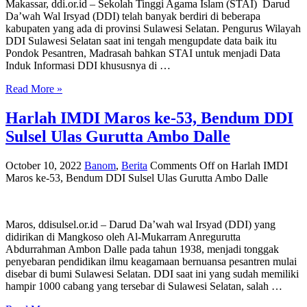
Makassar, ddi.or.id – Sekolah Tinggi Agama Islam (STAI) Darud
Da’wah Wal Irsyad (DDI) telah banyak berdiri di beberapa
kabupaten yang ada di provinsi Sulawesi Selatan. Pengurus Wilayah
DDI Sulawesi Selatan saat ini tengah mengupdate data baik itu
Pondok Pesantren, Madrasah bahkan STAI untuk menjadi Data
Induk Informasi DDI khususnya di …
Read More »
Harlah IMDI Maros ke-53, Bendum DDI
Sulsel Ulas Gurutta Ambo Dalle
October 10, 2022
Banom
,
Berita
Comments Off
on Harlah IMDI
Maros ke-53, Bendum DDI Sulsel Ulas Gurutta Ambo Dalle
Maros, ddisulsel.or.id – Darud Da’wah wal Irsyad (DDI) yang
didirikan di Mangkoso oleh Al-Mukarram Anregurutta
Abdurrahman Ambon Dalle pada tahun 1938, menjadi tonggak
penyebaran pendidikan ilmu keagamaan bernuansa pesantren mulai
disebar di bumi Sulawesi Selatan. DDI saat ini yang sudah memiliki
hampir 1000 cabang yang tersebar di Sulawesi Selatan, salah …