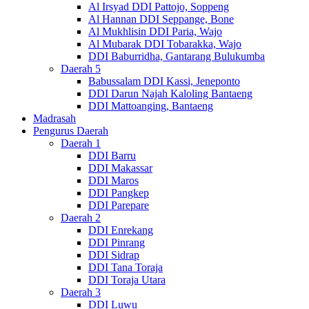
Al Irsyad DDI Pattojo, Soppeng
Al Hannan DDI Seppange, Bone
Al Mukhlisin DDI Paria, Wajo
Al Mubarak DDI Tobarakka, Wajo
DDI Baburridha, Gantarang Bulukumba
Daerah 5
Babussalam DDI Kassi, Jeneponto
DDI Darun Najah Kaloling Bantaeng
DDI Mattoanging, Bantaeng
Madrasah
Pengurus Daerah
Daerah 1
DDI Barru
DDI Makassar
DDI Maros
DDI Pangkep
DDI Parepare
Daerah 2
DDI Enrekang
DDI Pinrang
DDI Sidrap
DDI Tana Toraja
DDI Toraja Utara
Daerah 3
DDI Luwu