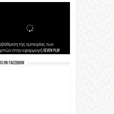
βάθμιση της εμπειρίας των
 Wartungszeiten die SEO-Performance
ment s'occuper avant le lancement de
στών στην εφαρμογή Seven Play
onsible Gaming Practices at Spin996
influssen
e site internet ?
GRAFIS: Bahaya Kebodohan
us on Facebook