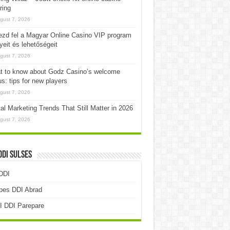
ring
gust 7, 2026
zd fel a Magyar Online Casino VIP program
yeit és lehetőségeit
gust 7, 2026
t to know about Godz Casino’s welcome
s: tips for new players
gust 7, 2026
tal Marketing Trends That Still Matter in 2026
gust 7, 2026
DDI Sulses
DDI
pes DDI Abrad
I DDI Parepare