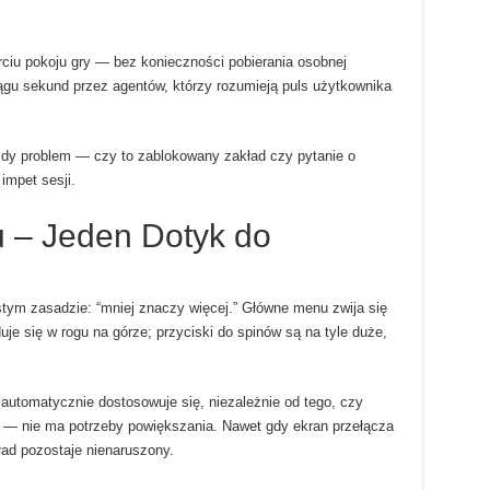
arciu pokoju gry — bez konieczności pobierania osobnej
ągu sekund przez agentów, którzy rozumieją puls użytkownika
dy problem — czy to zablokowany zakład czy pytanie o
impet sesji.
su – Jeden Dotyk do
stym zasadzie: “mniej znaczy więcej.” Główne menu zwija się
je się w rogu na górze; przyciski do spinów są na tyle duże,
a automatycznie dostosowuje się, niezależnie od tego, czy
 — nie ma potrzeby powiększania. Nawet gdy ekran przełącza
ład pozostaje nienaruszony.