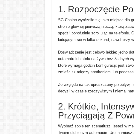
1. Rozpoczęcie Po
SG Casino wyróżniło się jako miejsce dla gr
stronie głównej pierwszą rzeczą, którą zauw
spędził popołudnie scrollując na telefonie. 
ładującym się w kilka sekund, nawet przy 
Doświadczenie jest celowo lekkie: jedno do
automatu lub stołu na żywo bez żadnych wy
które wymaga godzin konfiguracji; jest stw
zmieścisz między spotkaniami lub podczas
Ze względu na tak uproszczony przepływ, 
decyzji w czasie rzeczywistym i niemal na
2. Krótkie, Intensy
Przyciągają Z Pow
Wyobraź sobie ten scenariusz: jesteś w met
Twoim ulubionym automacie. Uruchamiasz