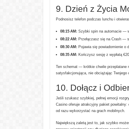
9. Dzień z Życia 
Podnosisz telefon podczas lunchu i otwiera
08:15 AM:
Szybki spin na automacie — 
08:22 AM:
Przełączasz się na Crash — s
08:30 AM:
Pojawia się powiadomienie o d
08:35 AM:
Kończysz sesję z wypłatą €20
Ten schemat — krótkie chwile przeplatane 
satysfakcjonująca, nie obciążając Twojego
10. Dołącz i Odbie
Jeśli szukasz szybkiej, pełnej emocji rozg
Casino oferuje atrakcyjny pakiet powitalny
od razu wykorzystać na grach mobilnych.
Największą zaletą jest to, jak szybko moż