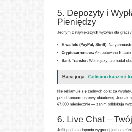
5. Depozyty i Wypł
Pieniędzy
Jednym z największych wyzwań dla graczy m
E‑wallets (PayPal, Skrill):
Natychmiastow
Cryptocurrencies:
Akceptowane Bitcoin 
Bank Transfer:
Wolniejszy, ale nadal obs
Baca juga
Golisimo kaszinó fog
Nie reklamuje się żadnych opłat za wypłaty
przed końcem przerwy obiadowej. Jednak n
€7,000 miesięcznie — zanim odblokują wyż
6. Live Chat – Twó
Jeśli podczas łapania wygranej jednocześn