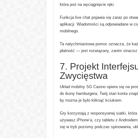
która jest na wyciągnięcie ręki.
Funkcja live chat pojawia się zaraz po otw
aplikacji. Wiadomości są odpowiadane w ci
mobilnego.
Ta natychmiastowa pomoc oznacza, że każ
płatność — jest rozwiązany, zanim stracisz 
7. Projekt Interfej
Zwycięstwa
Układ mobilny SG Casino opiera się na pro
do ikony hamburgera; Twój stan konta znajdu
by można je było kliknąć kciukiem.
Gry korzystają z responsywnej siatki, któr
używasz iPhone’a, czy tabletu z Androidem
się w tryb poziomy podczas spinowania, uk