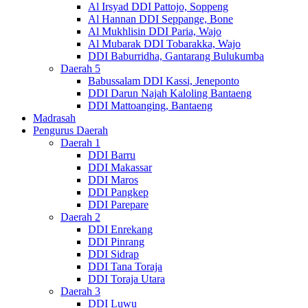
Al Irsyad DDI Pattojo, Soppeng
Al Hannan DDI Seppange, Bone
Al Mukhlisin DDI Paria, Wajo
Al Mubarak DDI Tobarakka, Wajo
DDI Baburridha, Gantarang Bulukumba
Daerah 5
Babussalam DDI Kassi, Jeneponto
DDI Darun Najah Kaloling Bantaeng
DDI Mattoanging, Bantaeng
Madrasah
Pengurus Daerah
Daerah 1
DDI Barru
DDI Makassar
DDI Maros
DDI Pangkep
DDI Parepare
Daerah 2
DDI Enrekang
DDI Pinrang
DDI Sidrap
DDI Tana Toraja
DDI Toraja Utara
Daerah 3
DDI Luwu