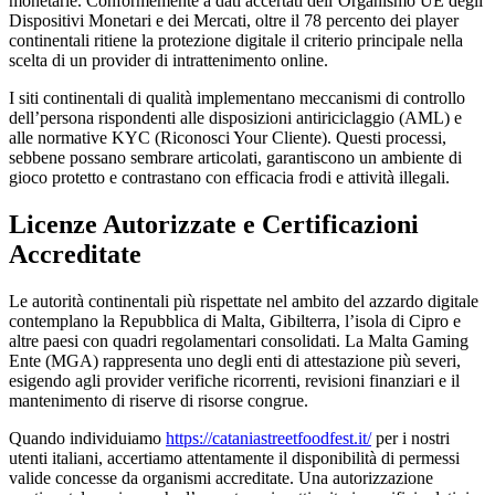
monetarie. Conformemente a dati accertati dell’Organismo UE degli
Dispositivi Monetari e dei Mercati, oltre il 78 percento dei player
continentali ritiene la protezione digitale il criterio principale nella
scelta di un provider di intrattenimento online.
I siti continentali di qualità implementano meccanismi di controllo
dell’persona rispondenti alle disposizioni antiriciclaggio (AML) e
alle normative KYC (Riconosci Your Cliente). Questi processi,
sebbene possano sembrare articolati, garantiscono un ambiente di
gioco protetto e contrastano con efficacia frodi e attività illegali.
Licenze Autorizzate e Certificazioni
Accreditate
Le autorità continentali più rispettate nel ambito del azzardo digitale
contemplano la Repubblica di Malta, Gibilterra, l’isola di Cipro e
altre paesi con quadri regolamentari consolidati. La Malta Gaming
Ente (MGA) rappresenta uno degli enti di attestazione più severi,
esigendo agli provider verifiche ricorrenti, revisioni finanziari e il
mantenimento di riserve di risorse congrue.
Quando individuiamo
https://cataniastreetfoodfest.it/
per i nostri
utenti italiani, accertiamo attentamente il disponibilità di permessi
valide concesse da organismi accreditate. Una autorizzazione