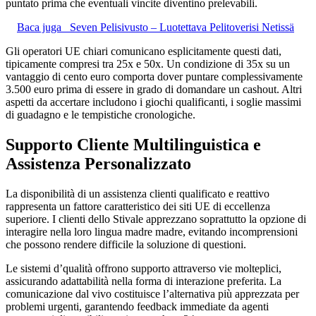
puntato prima che eventuali vincite diventino prelevabili.
Baca juga
Seven Pelisivusto – Luotettava Pelitoverisi Netissä
Gli operatori UE chiari comunicano esplicitamente questi dati,
tipicamente compresi tra 25x e 50x. Un condizione di 35x su un
vantaggio di cento euro comporta dover puntare complessivamente
3.500 euro prima di essere in grado di domandare un cashout. Altri
aspetti da accertare includono i giochi qualificanti, i soglie massimi
di guadagno e le tempistiche cronologiche.
Supporto Cliente Multilinguistica e
Assistenza Personalizzato
La disponibilità di un assistenza clienti qualificato e reattivo
rappresenta un fattore caratteristico dei siti UE di eccellenza
superiore. I clienti dello Stivale apprezzano soprattutto la opzione di
interagire nella loro lingua madre madre, evitando incomprensioni
che possono rendere difficile la soluzione di questioni.
Le sistemi d’qualità offrono supporto attraverso vie molteplici,
assicurando adattabilità nella forma di interazione preferita. La
comunicazione dal vivo costituisce l’alternativa più apprezzata per
problemi urgenti, garantendo feedback immediate da agenti