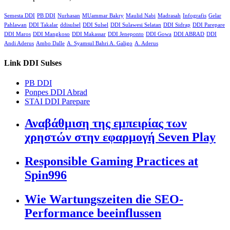
Semesta DDI
PB DDI
Nurhasan
MUammar Bakry
Maulid Nabi
Madrasah
Infografis
Gelar
Pahlawan
DDI Takalar
ddisulsel
DDI Sulsel
DDI Sulawesi Selatan
DDI Sidrap
DDI Parepare
DDI Maros
DDI Mangkoso
DDI Makassar
DDI Jeneponto
DDI Gowa
DDI ABRAD
DDI
Andi Aderus
Ambo Dalle
A. Syamsul Bahri A. Galigo
A. Aderus
Link DDI Sulses
PB DDI
Ponpes DDI Abrad
STAI DDI Parepare
Αναβάθμιση της εμπειρίας των
χρηστών στην εφαρμογή Seven Play
Responsible Gaming Practices at
Spin996
Wie Wartungszeiten die SEO-
Performance beeinflussen