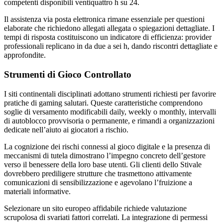
competenti disponibili ventiquattro h su 24.
Il assistenza via posta elettronica rimane essenziale per questioni
elaborate che richiedono allegati allegata o spiegazioni dettagliate. I
tempi di risposta costituiscono un indicatore di efficienza: provider
professionali replicano in da due a sei h, dando riscontri dettagliate e
approfondite.
Strumenti di Gioco Controllato
I siti continentali disciplinati adottano strumenti richiesti per favorire
pratiche di gaming salutari. Queste caratteristiche comprendono
soglie di versamento modificabili daily, weekly o monthly, intervalli
di autoblocco provvisoria o permanente, e rimandi a organizzazioni
dedicate nell’aiuto ai giocatori a rischio.
La cognizione dei rischi connessi al gioco digitale e la presenza di
meccanismi di tutela dimostrano l’impegno concreto dell’gestore
verso il benessere della loro base utenti. Gli clienti dello Stivale
dovrebbero prediligere strutture che trasmettono attivamente
comunicazioni di sensibilizzazione e agevolano l’fruizione a
materiali informative.
Selezionare un sito europeo affidabile richiede valutazione
scrupolosa di svariati fattori correlati. La integrazione di permessi