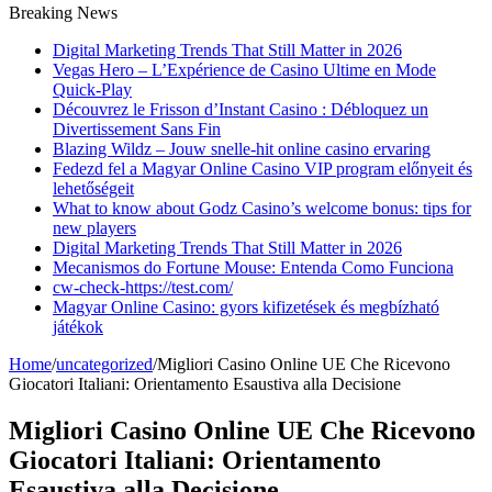
Breaking News
Digital Marketing Trends That Still Matter in 2026
Vegas Hero – L’Expérience de Casino Ultime en Mode
Quick‑Play
Découvrez le Frisson d’Instant Casino : Débloquez un
Divertissement Sans Fin
Blazing Wildz – Jouw snelle‑hit online casino ervaring
Fedezd fel a Magyar Online Casino VIP program előnyeit és
lehetőségeit
What to know about Godz Casino’s welcome bonus: tips for
new players
Digital Marketing Trends That Still Matter in 2026
Mecanismos do Fortune Mouse: Entenda Como Funciona
cw-check-https://test.com/
Magyar Online Casino: gyors kifizetések és megbízható
játékok
Home
/
uncategorized
/
Migliori Casino Online UE Che Ricevono
Giocatori Italiani: Orientamento Esaustiva alla Decisione
Migliori Casino Online UE Che Ricevono
Giocatori Italiani: Orientamento
Esaustiva alla Decisione