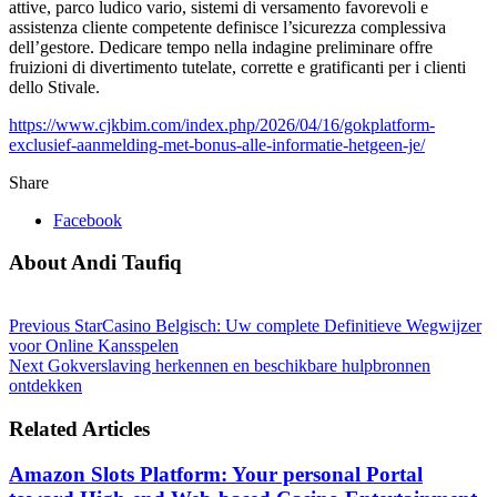
attive, parco ludico vario, sistemi di versamento favorevoli e
assistenza cliente competente definisce l’sicurezza complessiva
dell’gestore. Dedicare tempo nella indagine preliminare offre
fruizioni di divertimento tutelate, corrette e gratificanti per i clienti
dello Stivale.
https://www.cjkbim.com/index.php/2026/04/16/gokplatform-
exclusief-aanmelding-met-bonus-alle-informatie-hetgeen-je/
Share
Facebook
About Andi Taufiq
Previous
StarCasino Belgisch: Uw complete Definitieve Wegwijzer
voor Online Kansspelen
Next
Gokverslaving herkennen en beschikbare hulpbronnen
ontdekken
Related Articles
Amazon Slots Platform: Your personal Portal