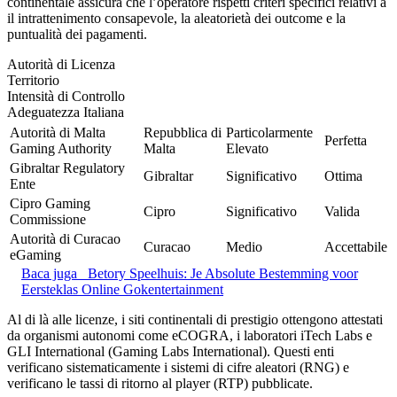
continentale assicura che l’operatore rispetti criteri specifici relativi a
il intrattenimento consapevole, la aleatorietà dei outcome e la
puntualità dei pagamenti.
Autorità di Licenza
Territorio
Intensità di Controllo
Adeguatezza Italiana
Autorità di Malta
Repubblica di
Particolarmente
Perfetta
Gaming Authority
Malta
Elevato
Gibraltar Regulatory
Gibraltar
Significativo
Ottima
Ente
Cipro Gaming
Cipro
Significativo
Valida
Commissione
Autorità di Curacao
Curacao
Medio
Accettabile
eGaming
Baca juga
Betory Speelhuis: Je Absolute Bestemming voor
Eersteklas Online Gokentertainment
Al di là alle licenze, i siti continentali di prestigio ottengono attestati
da organismi autonomi come eCOGRA, i laboratori iTech Labs e
GLI International (Gaming Labs International). Questi enti
verificano sistematicamente i sistemi di cifre aleatori (RNG) e
verificano le tassi di ritorno al player (RTP) pubblicate.