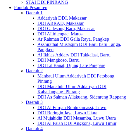
STAI DDI PINRANG
Pondok Pesantren
Daerah 1
Addariyah DDI, Makassar
DDI ABRAD, Makassar
DDI Galesong Baru, Makassar
DDI Alliritengae, Maros
Ar Rahman DDI Galla Raya, Pangkep
Asshirathal Mustaqim DDI Baru-baru Tanga,
Pangkep
Al Ikhlas Addary DDI Takkalasi, Barru
DDI Mangkoso, Barru
DDI Lil Banat, Ujung Lare Parepare
Daerah 2
Manbaul Ulum Addariyah DDI Patobong,
Pinrang
DDI Manahilil Ulum Addariyah DDI
Kaballangang, Pinrang
DDI As Salman Allakuang, Sidenreng Rappang
Daerah 3
DDI Al Furqan Buntukamassi, Luwu
DDI Beringin Jaya, Luwu Utara
Al Mujahidin DDI Masamba, Luwu Utara
DDI Al Falah DDI Angkona, Luwu Timur
Daerah 4