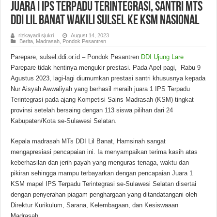
Juara I IPS Terpadu Terintegrasi, Santri MTs
DDI Lil Banat Wakili Sulsel ke KSM Nasional
rizkayadi sjukri
August 14, 2023
Berita
,
Madrasah
,
Pondok Pesantren
Parepare, sulsel.ddi.or.id – Pondok Pesantren
DDI Ujung Lare
Parepare tidak hentinya mengukir prestasi. Pada Apel pagi, Rabu 9
Agustus 2023, lagi-lagi diumumkan prestasi santri khususnya kepada
Nur Aisyah Awwaliyah yang berhasil meraih juara 1 IPS Terpadu
Terintegrasi pada ajang Kompetisi Sains Madrasah (KSM) tingkat
provinsi setelah bersaing dengan 113 siswa pilihan dari 24
Kabupaten/Kota se-Sulawesi Selatan.
Kepala madrasah MTs DDI Lil Banat, Hamsinah sangat
mengapresiasi pencapaian ini. Ia menyampaikan terima kasih atas
keberhasilan dan jerih payah yang menguras tenaga, waktu dan
pikiran sehingga mampu terbayarkan dengan pencapaian Juara 1
KSM mapel IPS Terpadu Terintegrasi se-Sulawesi Selatan disertai
dengan penyerahan piagam penghargaan yang ditandatangani oleh
Direktur Kurikulum, Sarana, Kelembagaan, dan Kesiswaaan
Madrasah.