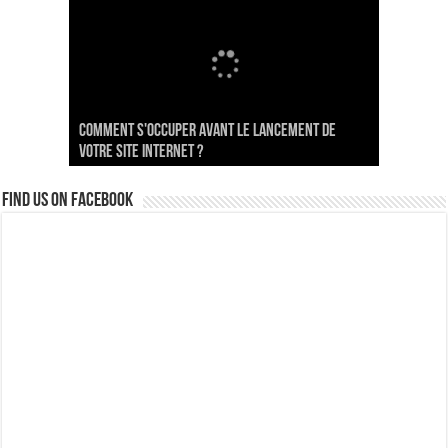
Αναβάθμιση της εμπειρίας των
Wie Wartungszeiten die SEO-Performance
Comment s'occuper avant le lancement de
χρηστών στην εφαρμογή Seven Play
Responsible Gaming Practices at Spin996
beeinflussen
votre site internet ?
INFOGRAFIS: Bahaya Kebodohan
Find us on Facebook