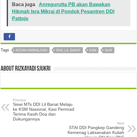
Baca juga
Anregurutta PB akan Bawakan
Hikmah Isra Mikraj di Pondok Pesantren DDI
Pattojo
Tags
AISYAH AWWALIYAH
DDIL LIL BANAT
KSM
NUR
About rizkayadi sjukri
Previous
Siswi MTs DDI Lil Banat Melaju
ke KSM Nasional, Kasi Penmad:
Terima Kasih Doa dan
Dukungannya
Next
STAI DDI Pangkep Gandeng
Kemenag Laksanakan Kuliah