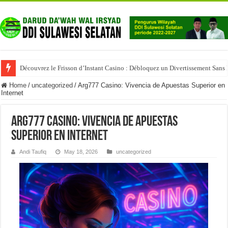
Découvrez le Frisson d’Instant Casino : Débloquez un Divertissement Sans 
Home
/
uncategorized
/
Arg777 Casino: Vivencia de Apuestas Superior en
Internet
Arg777 Casino: Vivencia de Apuestas
Superior en Internet
Andi Taufiq
May 18, 2026
uncategorized