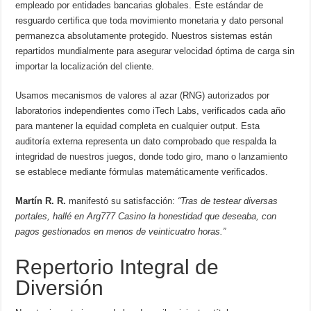
empleado por entidades bancarias globales. Este estándar de
resguardo certifica que toda movimiento monetaria y dato personal
permanezca absolutamente protegido. Nuestros sistemas están
repartidos mundialmente para asegurar velocidad óptima de carga sin
importar la localización del cliente.
Usamos mecanismos de valores al azar (RNG) autorizados por
laboratorios independientes como iTech Labs, verificados cada año
para mantener la equidad completa en cualquier output. Esta
auditoría externa representa un dato comprobado que respalda la
integridad de nuestros juegos, donde todo giro, mano o lanzamiento
se establece mediante fórmulas matemáticamente verificados.
Martín R. R.
manifestó su satisfacción:
“Tras de testear diversas
portales, hallé en Arg777 Casino la honestidad que deseaba, con
pagos gestionados en menos de veinticuatro horas.”
Repertorio Integral de
Diversión