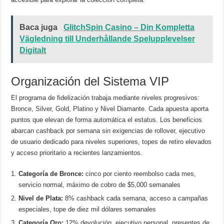
Baca juga
GlitchSpin Casino – Din Kompletta
Vägledning till Underhållande Spelupplevelser
Digitalt
Organización del Sistema VIP
El programa de fidelización trabaja mediante niveles progresivos:
Bronce, Silver, Gold, Platino y Nivel Diamante. Cada apuesta aporta
puntos que elevan de forma automática el estatus. Los beneficios
abarcan cashback por semana sin exigencias de rollover, ejecutivo
de usuario dedicado para niveles superiores, topes de retiro elevados
y acceso prioritario a recientes lanzamientos.
Categoría de Bronce:
cinco por ciento reembolso cada mes,
servicio normal, máximo de cobro de $5,000 semanales
Nivel de Plata:
8% cashback cada semana, acceso a campañas
especiales, tope de diez mil dólares semanales
Categoría Oro:
12% devolución, ejecutivo personal, presentes de