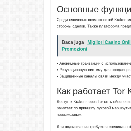
Основные функц
Среди ключевых возможностей Kraken мо
стороны сделки. Также платформа предл
Baca juga
Migliori Casino On
Promozioni
• Анонимные транзакции с использовани
• Репутационную систему для продавцов
• Защищенные каналы связи между учас
Как работает Tor 
Доступ к Kraken через Tor сеть обеспечи
работает по принципу луковой маршрутиз
невозможным.
Для подключения требуется специальный