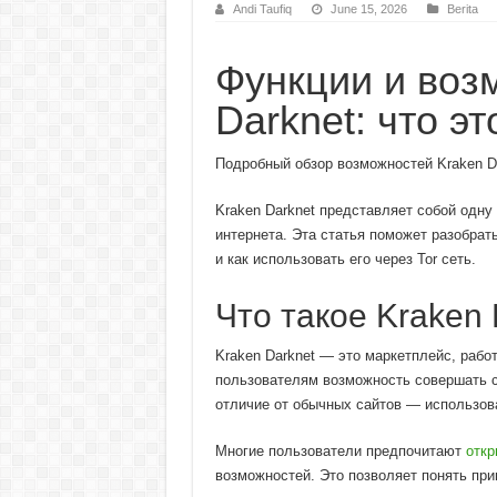
Andi Taufiq
June 15, 2026
Berita
Функции и воз
Darknet: что эт
Подробный обзор возможностей Kraken Dar
Kraken Darknet представляет собой одну
интернета. Эта статья поможет разобрать
и как использовать его через Tor сеть.
Что такое Kraken 
Kraken Darknet — это маркетплейс, рабо
пользователям возможность совершать 
отличие от обычных сайтов — использов
Многие пользователи предпочитают
откр
возможностей. Это позволяет понять пр